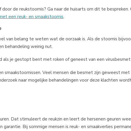
ef door de reukstoornis? Ga naar de huisarts om dit te bespreken.
met een reuk- en smaakstoornis
.
?
wel van belang te weten wat de oorzaak is. Als de stoornis bijvo
en behandeling weinig nut.
eld als je gestopt bent met roken of geneest van een virusbesmet
k- en smaakstoornissen. Veel mensen die besmet zijn geweest met
 onderzoek naar mogelijke behandelingen voor deze klachten word
euren. Dat stimuleert de reukzin en leert de hersenen geuren weer
n garantie. Bij sommige mensen is reuk- en smaakverlies permanen