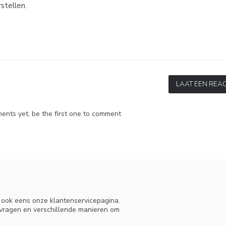
stellen.
LAAT EEN REAC
nts yet, be the first one to comment
n ook eens onze klantenservicepagina.
 vragen en verschillende manieren om