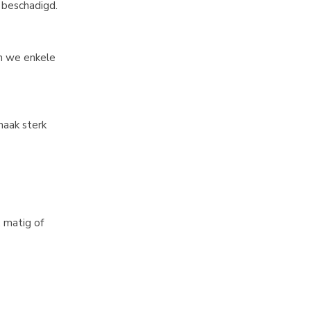
 beschadigd.
en we enkele
smaak sterk
, matig of