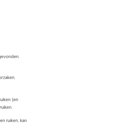
 gevonden.
orzaken.
uiken (en
ruiken.
en ruiken, kan