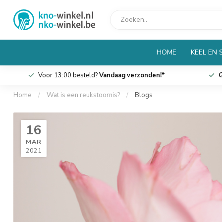
HOME
KEEL EN 
Voor 13:00 besteld?
Vandaag verzonden!*
G
Home
/
Wat is een reukstoornis?
/
Blogs
16
MAR
2021