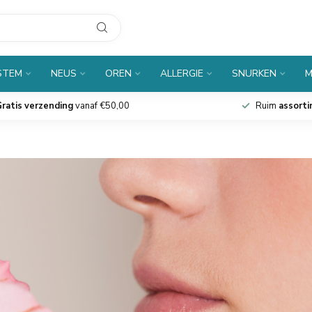
STEM
NEUS
OREN
ALLERGIE
SNURKEN
M
ratis verzending
vanaf €50,00
Ruim
assort