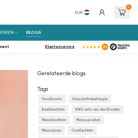
0
EUR
ERKEN
BLOGS
iment
Klantenservice
9.3
Gerelateerde blogs
Tags
Hooikoorts
Huisstofmijtallergie
Keelklachten
KNO-arts van der Borden
Neusklachten
Neusspoelen
Neusspray
Oorklachten