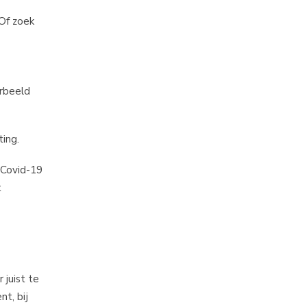
 Of zoek
orbeeld
ting.
 Covid-19
t
 juist te
t, bij