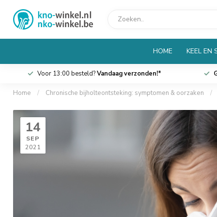
HOME
KEEL EN 
Voor 13:00 besteld?
Vandaag verzonden!*
G
Home
/
Chronische bijholteontsteking: symptomen & oorzaken
/
14
SEP
2021