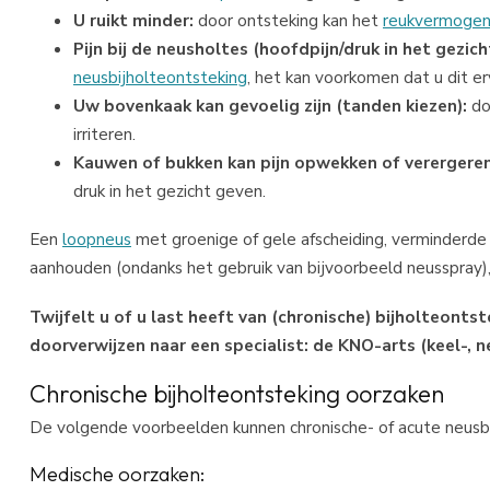
U ruikt minder:
door ontsteking kan het
reukvermoge
Pijn bij de neusholtes (hoofdpijn/druk in het gezich
neusbijholteontsteking
, het kan voorkomen dat u dit er
Uw bovenkaak kan gevoelig zijn (tanden kiezen):
do
irriteren.
Kauwen of bukken kan pijn opwekken of verergeren
druk in het gezicht geven.
Een
loopneus
met groenige of gele afscheiding, verminderde 
aanhouden (ondanks het gebruik van bijvoorbeeld neusspray), 
Twijfelt u of u last heeft van (chronische) bijholteont
doorverwijzen naar een specialist: de KNO-arts (keel-, n
Chronische bijholteontsteking oorzaken
De volgende voorbeelden kunnen chronische- of acute neusbi
Medische oorzaken: