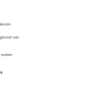
kiezen
 gevoel van
12 weken
ok