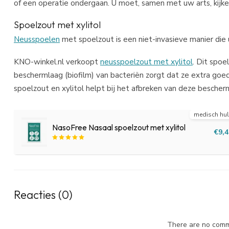
of een operatie ondergaan. U moet, samen met uw arts, kijk
Spoelzout met xylitol
Neusspoelen
met spoelzout is een niet-invasieve manier die u
KNO-winkel.nl verkoopt
neusspoelzout met xylitol
. Dit spoe
beschermlaag (biofilm) van bacteriën zorgt dat ze extra goe
spoelzout en xylitol helpt bij het afbreken van deze bescherm
medisch hu
NasoFree Nasaal spoelzout met xylitol
€9,4
Reacties (0)
There are no comme