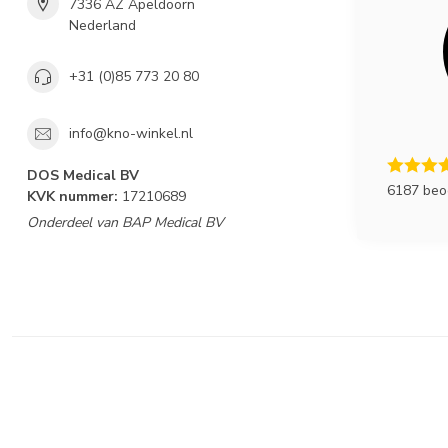
7336 AZ Apeldoorn
Nederland
+31 (0)85 773 20 80
info@kno-winkel.nl
DOS Medical BV
6187 beo
KVK nummer:
17210689
Onderdeel van BAP Medical BV