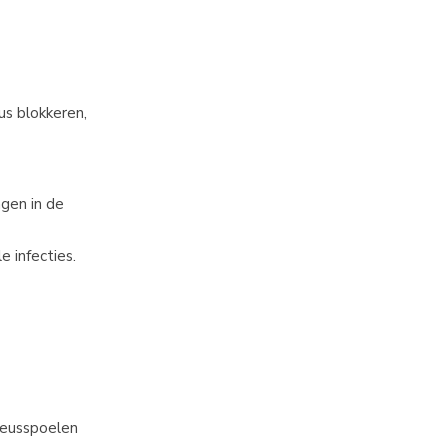
us blokkeren,
gen in de
 infecties.
 neusspoelen