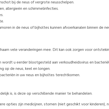
nschot bij de neus of vergrote neusschelpen.
sen, allergieën en schimmelinfecties.
es.
te.
umoren in de neus of bijholtes kunnen afvoerkanalen binnen de ne
chaam vele veranderingen mee. Dit kan ook zorgen voor ontstekin
 wordt u eerder blootgesteld aan verkoudheidsvirus en bacteriële
ng op de neus, keel en longen.
 bacteriën in uw neus en bijholtes terechtkomen.
elijk is, is deze op verschillende manier te behandelen.
e opties zijn medicijnen, stomen (niet geschikt voor kinderen),