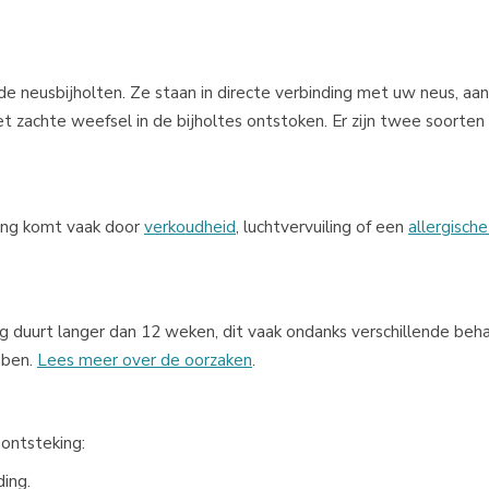
de neusbijholten. Ze staan in directe verbinding met uw neus, aa
et zachte weefsel in de bijholtes ontstoken. Er zijn twee soorten
king komt vaak door
verkoudheid
, luchtvervuiling of een
allergische
ng duurt langer dan 12 weken, dit vaak ondanks verschillende beh
bben.
Lees meer over de oorzaken
.
ontsteking:
ing.