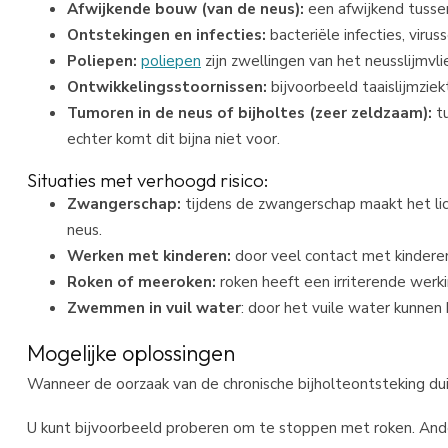
Afwijkende bouw (van de neus):
een afwijkend tusse
Ontstekingen en infecties:
bacteriële infecties, virus
Poliepen:
poliepen
zijn zwellingen van het neusslijmvli
Ontwikkelingsstoornissen:
bijvoorbeeld taaislijmziek
Tumoren in de neus of bijholtes (zeer zeldzaam):
t
echter komt dit bijna niet voor.
Situaties met verhoogd risico:
Zwangerschap:
tijdens de zwangerschap maakt het li
neus.
Werken met kinderen:
door veel contact met kinderen
Roken of meeroken:
roken heeft een irriterende werki
Zwemmen in vuil water
: door het vuile water kunnen
Mogelijke oplossingen
Wanneer de oorzaak van de chronische bijholteontsteking duid
U kunt bijvoorbeeld proberen om te stoppen met roken. Ander