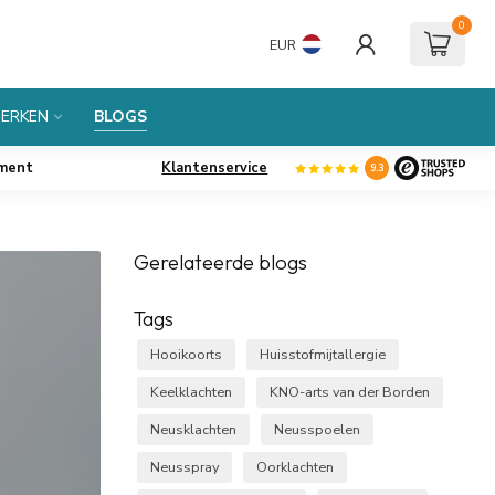
0
EUR
ERKEN
BLOGS
iment
Klantenservice
9.3
Gerelateerde blogs
Tags
Hooikoorts
Huisstofmijtallergie
Keelklachten
KNO-arts van der Borden
Neusklachten
Neusspoelen
Neusspray
Oorklachten