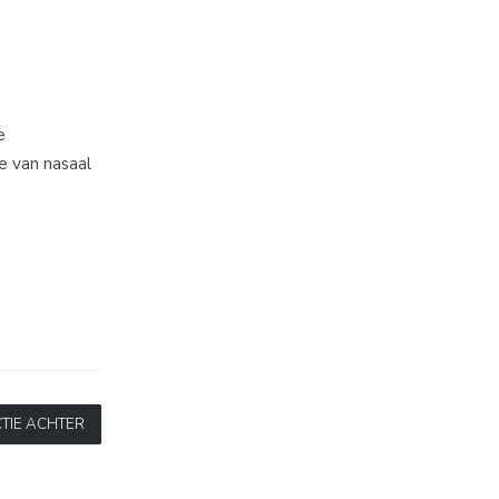
e
e van nasaal
TIE ACHTER