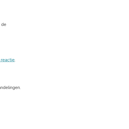
n de
 reactie
.
andelingen.