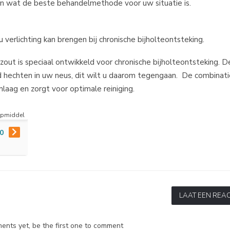
en wat de beste behandelmethode voor uw situatie is.
 verlichting kan brengen bij chronische bijholteontsteking.
lzout is speciaal ontwikkeld voor chronische bijholteontsteking. D
d hechten in uw neus, dit wilt u daarom tegengaan. De combinati
laag en zorgt voor optimale reiniging.
lpmiddel
0
LAAT EEN REAC
nts yet, be the first one to comment