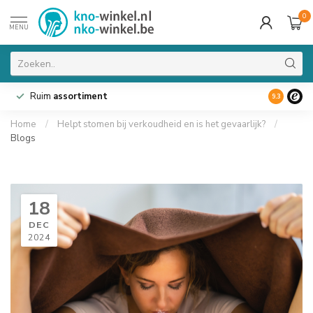
0
MENU
Ruim
assortiment
9.3
Home
/
Helpt stomen bij verkoudheid en is het gevaarlijk?
/
Blogs
18
DEC
2024