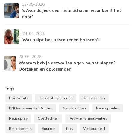
12-05-2026
's Avonds jeuk over hele lichaam: waar komt het
door?
24-04-2026
Wat helpt het beste tegen hoesten?
23-04-2026
Waarom heb je gezwollen ogen na het slapen?
Oorzaken en oplossingen
Tags
Hooikoorts
Huisstofmijtallergie
Keelklachten
KNO-arts van der Borden
Neusklachten
Neusspoelen
Neusspray
Oorklachten
Reuk- en smaakverlies
Reukstoornis
Snurken
Tips
Verkoudheid