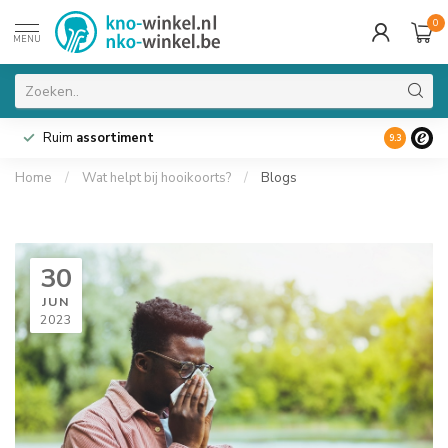
0
MENU
Ruim
assortiment
9.3
Home
/
Wat helpt bij hooikoorts?
/
Blogs
30
JUN
2023