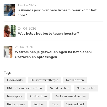
12-05-2026
's Avonds jeuk over hele lichaam: waar komt het
door?
24-04-2026
Wat helpt het beste tegen hoesten?
23-04-2026
Waarom heb je gezwollen ogen na het slapen?
Oorzaken en oplossingen
Tags
Hooikoorts
Huisstofmijtallergie
Keelklachten
KNO-arts van der Borden
Neusklachten
Neusspoelen
Neusspray
Oorklachten
Reuk- en smaakverlies
Reukstoornis
Snurken
Tips
Verkoudheid