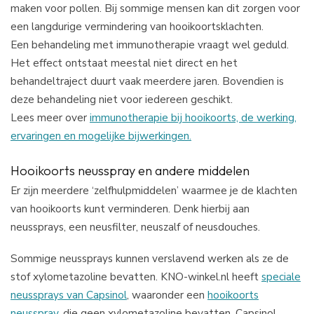
maken voor pollen. Bij sommige mensen kan dit zorgen voor
een langdurige vermindering van hooikoortsklachten.
Een behandeling met immunotherapie vraagt wel geduld.
Het effect ontstaat meestal niet direct en het
behandeltraject duurt vaak meerdere jaren. Bovendien is
deze behandeling niet voor iedereen geschikt.
Lees meer over
immunotherapie bij hooikoorts, de werking,
ervaringen en mogelijke bijwerkingen.
Hooikoorts neusspray en andere middelen
Er zijn meerdere ‘zelfhulpmiddelen’ waarmee je de klachten
van hooikoorts kunt verminderen. Denk hierbij aan
neussprays, een neusfilter, neuszalf of neusdouches.
Sommige neussprays kunnen verslavend werken als ze de
stof xylometazoline bevatten. KNO-winkel.nl heeft
speciale
neussprays van Capsinol
, waaronder een
hooikoorts
neusspray
, die geen xylometazoline bevatten. Capsinol