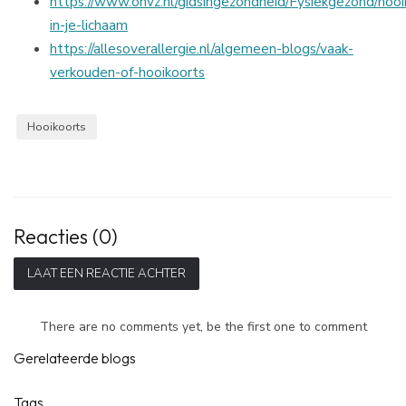
https://www.onvz.nl/gidsingezondheid/Fysiekgezond/hooi
in-je-lichaam
https://allesoverallergie.nl/algemeen-blogs/vaak-
verkouden-of-hooikoorts
Hooikoorts
Reacties (0)
LAAT EEN REACTIE ACHTER
There are no comments yet, be the first one to comment
Gerelateerde blogs
Tags