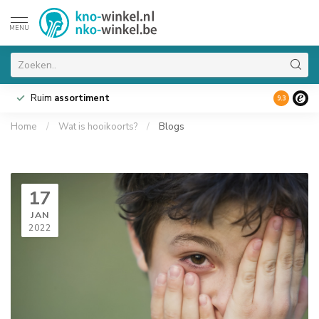
MENU
Ruim
assortiment
9.3
Home
/
Wat is hooikoorts?
/
Blogs
17
JAN
2022