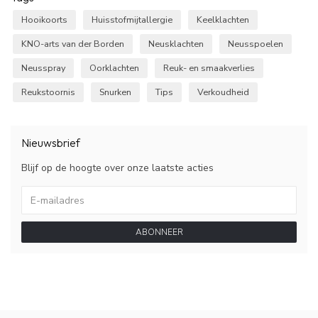
Hooikoorts
Huisstofmijtallergie
Keelklachten
KNO-arts van der Borden
Neusklachten
Neusspoelen
Neusspray
Oorklachten
Reuk- en smaakverlies
Reukstoornis
Snurken
Tips
Verkoudheid
Nieuwsbrief
Blijf op de hoogte over onze laatste acties
ABONNEER