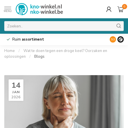
0
MENU
Ruim
assortiment
9.3
Home
/
Wat te doen tegen een droge keel? Oorzaken en
oplossingen
/
Blogs
14
JAN
2026