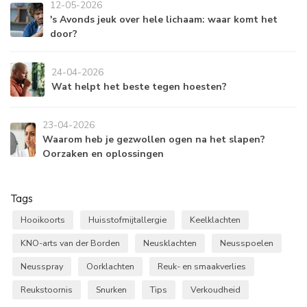
12-05-2026
's Avonds jeuk over hele lichaam: waar komt het
door?
24-04-2026
Wat helpt het beste tegen hoesten?
23-04-2026
Waarom heb je gezwollen ogen na het slapen?
Oorzaken en oplossingen
Tags
Hooikoorts
Huisstofmijtallergie
Keelklachten
KNO-arts van der Borden
Neusklachten
Neusspoelen
Neusspray
Oorklachten
Reuk- en smaakverlies
Reukstoornis
Snurken
Tips
Verkoudheid