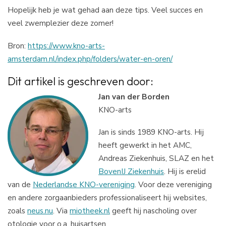
Hopelijk heb je wat gehad aan deze tips. Veel succes en
veel zwemplezier deze zomer!
Bron:
https://www.kno-arts-
amsterdam.nl/index.php/folders/water-en-oren/
Dit artikel is geschreven door:
Jan van der Borden
KNO-arts
Jan is sinds 1989 KNO-arts. Hij
heeft gewerkt in het AMC,
Andreas Ziekenhuis, SLAZ en het
BovenIJ Ziekenhuis
. Hij is erelid
van de
Nederlandse KNO-vereniging
. Voor deze vereniging
en andere zorgaanbieders professionaliseert hij websites,
zoals
neus.nu
. Via
miotheek.nl
geeft hij nascholing over
otologie voor o.a. huisartsen.