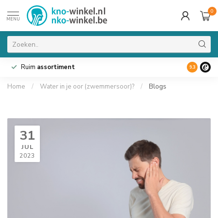
0
MENU
Ruim
assortiment
9.3
Home
/
Water in je oor (zwemmersoor)?
/
Blogs
31
JUL
2023