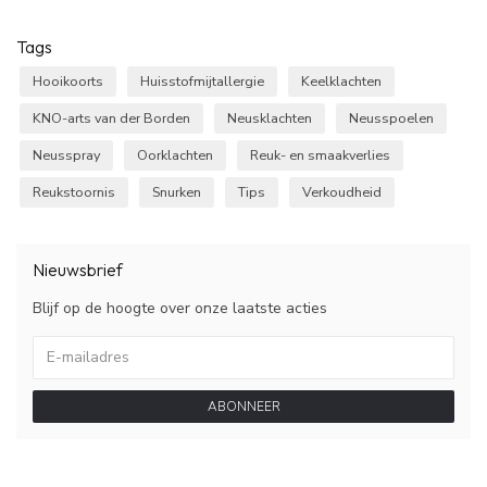
Tags
Hooikoorts
Huisstofmijtallergie
Keelklachten
KNO-arts van der Borden
Neusklachten
Neusspoelen
Neusspray
Oorklachten
Reuk- en smaakverlies
Reukstoornis
Snurken
Tips
Verkoudheid
Nieuwsbrief
Blijf op de hoogte over onze laatste acties
ABONNEER