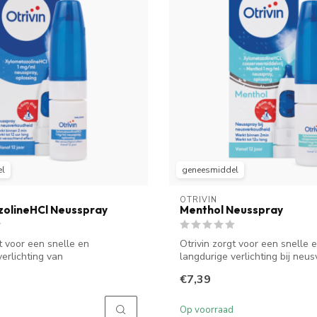
el
geneesmiddel
OTRIVIN
olineHCl Neusspray
Menthol Neusspray
t voor een snelle en
Otrivin zorgt voor een snelle 
verlichting van
langdurige verlichting bij neus
ing. Het...
Het...
€7,39
Op voorraad