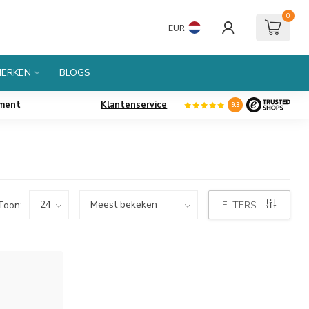
0
EUR
ERKEN
BLOGS
iment
Klantenservice
9.3
Toon:
FILTERS