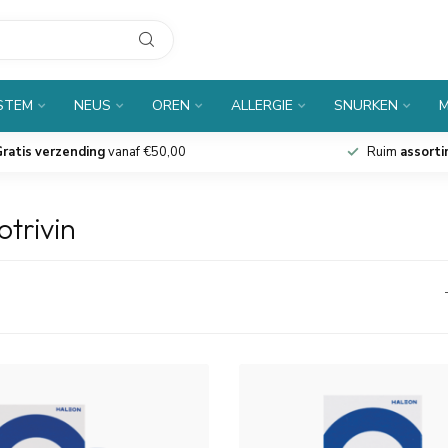
 STEM
NEUS
OREN
ALLERGIE
SNURKEN
M
ratis verzending
vanaf €50,00
Ruim
assort
trivin