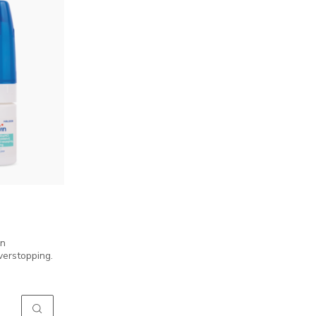
en
verstopping.