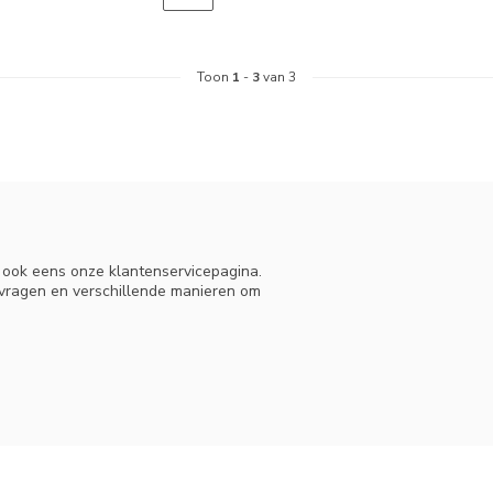
Toon
1
-
3
van 3
n ook eens onze klantenservicepagina.
 vragen en verschillende manieren om