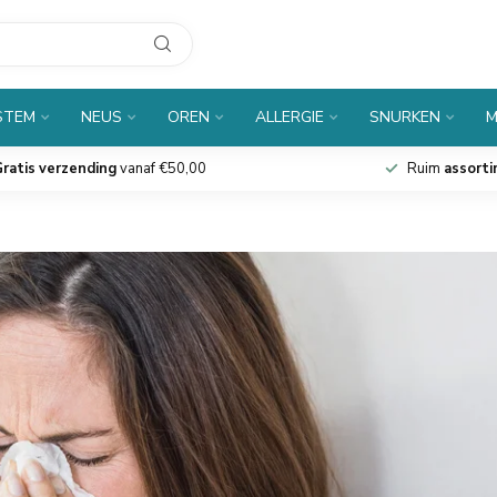
STEM
NEUS
OREN
ALLERGIE
SNURKEN
M
ratis verzending
vanaf €50,00
Ruim
assort