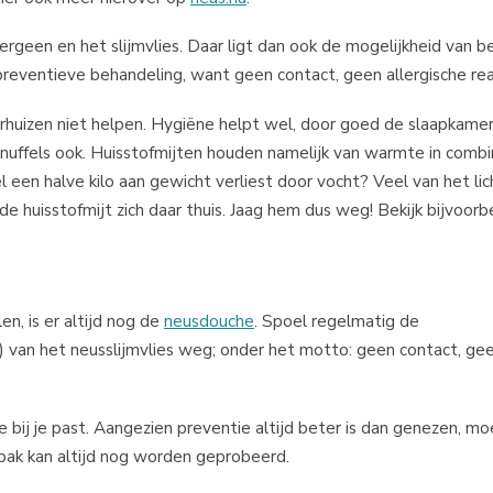
lergeen en het slijmvlies. Daar ligt dan ook de mogelijkheid van b
reventieve behandeling, want geen contact, geen allergische rea
erhuizen niet helpen. Hygiëne helpt wel, door goed de slaapkame
knuffels ook. Huisstofmijten houden namelijk van warmte in combi
el een halve kilo aan gewicht verliest door vocht? Veel van het l
e huisstofmijt zich daar thuis. Jaag hem dus weg! Bekijk bijvoor
n, is er altijd nog de
neusdouche
. Spoel regelmatig de
m) van het neusslijmvlies weg; onder het motto: geen contact, gee
e bij je past. Aangezien preventie altijd beter is dan genezen, m
k kan altijd nog worden geprobeerd.