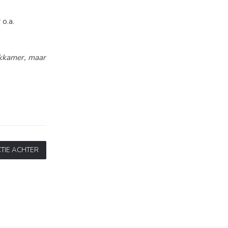
 o.a.
ekkamer, maar
TIE ACHTER