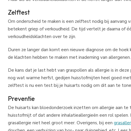
Zelftest
Om onderscheid te maken is een zelftest nodig bij aanvang va
betekent griep of verkoudheid. De tijd vertelt je daarna of 
verkoudheidsklachten over te zijn.
Duren ze langer dan komt een nieuwe diagnose om de hoek kij
de klachten hebben te maken met inademing van allergenen.
De kans dat je last hebt van graspollen als allergie is in deze p
nog wat warme herfst, gedijen huisstofmijten heel goed met
zelftest is nu een test bij je huisarts nodig om dit aan te tone
Preventie
De huisarts kan bloedonderzoek inzetten om allergie aan te to
huisstofmijt of dat andere inhalatieallergieën een rol spelen.
grasallergie niet heel groot meer. Overigens, bij een
grasalle
douchen, een verhuizing van bos- naar duingebied, etc. Lees 