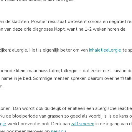
n de klachten. Positief resultaat betekent corona en negatief re
één van deze drie diagnoses klopt, want na 1-2 weken horen de
ken: allergie. Het is eigenlijk beter om van
inhalatieallergie
te s
eriode klein, maar huisstofmijtallergie is dat zeker niet. Juist in d
 name in je bed. Sommige mensen spreken daarom over herfstall
n.
nen. Dan wordt ook duidelijk of er alleen een allergische reactie
 Nu de bloeiperiode van grassen zo goed als voorbij is, is de kans 
rgie
werkt preventie ook. Denk aan
zalf smeren
in de ingang van d
hier ook meer hierover op
neus.nu
.