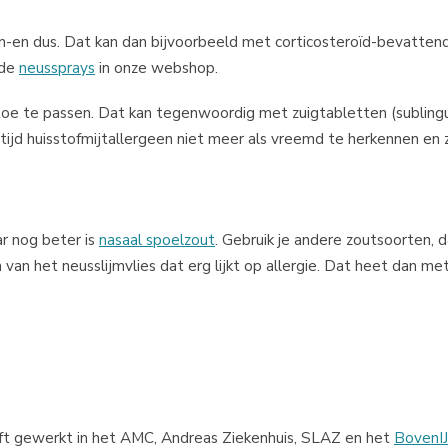
n-en dus. Dat kan dan bijvoorbeeld met corticosteroïd-bevatten
 de
neussprays
in onze webshop.
oe te passen. Dat kan tegenwoordig met zuigtabletten (sublingu
r tijd huisstofmijtallergeen niet meer als vreemd te herkennen en 
ar nog beter is
nasaal spoelzout
. Gebruik je andere zoutsoorten, 
van het neusslijmvlies dat erg lijkt op allergie. Dat heet dan met
eeft gewerkt in het AMC, Andreas Ziekenhuis, SLAZ en het
BovenIJ