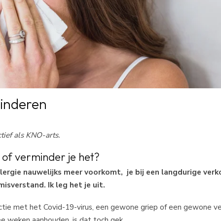
minderen
ctief als KNO-arts.
 of verminder je het?
llergie nauwelijks meer voorkomt, je bij een langdurige verk
isverstand. Ik leg het je uit.
ectie met het Covid-19-virus, een gewone griep of een gewone v
ee weken aanhouden, is dat toch gek.