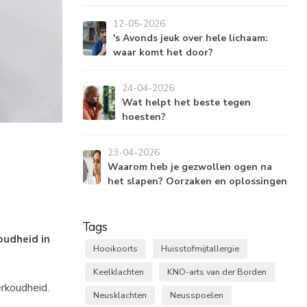
12-05-2026
's Avonds jeuk over hele lichaam:
waar komt het door?
24-04-2026
Wat helpt het beste tegen
hoesten?
23-04-2026
Waarom heb je gezwollen ogen na
het slapen? Oorzaken en oplossingen
Tags
oudheid in
Hooikoorts
Huisstofmijtallergie
Keelklachten
KNO-arts van der Borden
erkoudheid.
Neusklachten
Neusspoelen