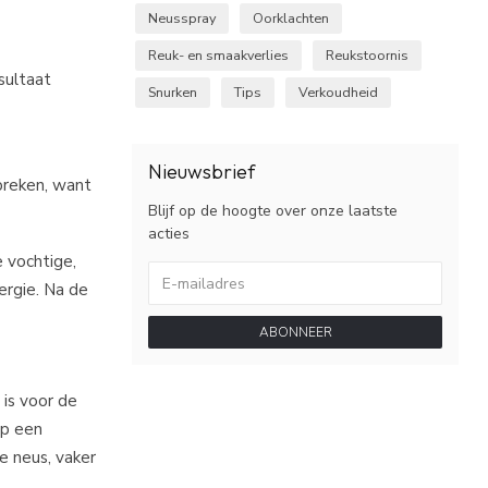
Neusspray
Oorklachten
Reuk- en smaakverlies
Reukstoornis
sultaat
Snurken
Tips
Verkoudheid
Nieuwsbrief
preken, want
Blijf op de hoogte over onze laatste
acties
e vochtige,
ergie. Na de
ABONNEER
 is voor de
op een
e neus, vaker