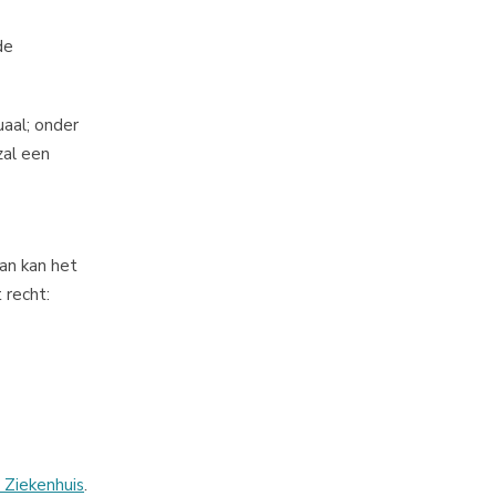
de
aal; onder
zal een
dan kan het
 recht:
 Ziekenhuis
.