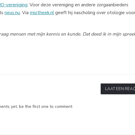
O-vereniging
. Voor deze vereniging en andere zorgaanbieders
als
neus.nu
. Via
miotheek.nl
geeft hij nascholing over otologie voor
graag mensen met mijn kennis en kunde. Dat deed ik in mijn spre
LAAT EEN REAC
nts yet, be the first one to comment