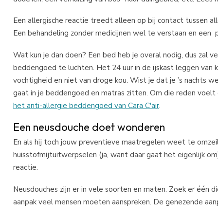
Een allergische reactie treedt alleen op bij contact tussen al
Een behandeling zonder medicijnen wel te verstaan en een p
Wat kun je dan doen? Een bed heb je overal nodig, dus zal v
beddengoed te luchten. Het 24 uur in de ijskast leggen van 
vochtigheid en niet van droge kou. Wist je dat je ’s nachts w
gaat in je beddengoed en matras zitten. Om die reden voelt d
het anti-allergie beddengoed van Cara C'air
.
Een neusdouche doet wonderen
En als hij toch jouw preventieve maatregelen weet te omzeile
huisstofmijtuitwerpselen (ja, want daar gaat het eigenlijk o
reactie.
Neusdouches zijn er in vele soorten en maten. Zoek er één di
aanpak veel mensen moeten aanspreken. De genezende aanpa