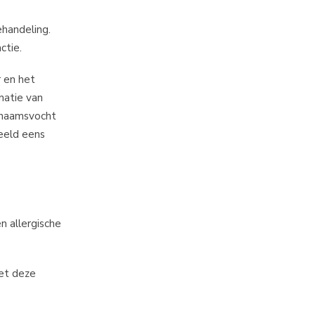
ehandeling.
ctie.
r en het
natie van
ichaamsvocht
beeld eens
n allergische
oet deze