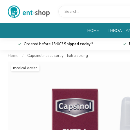
HOME
THROAT AN
Ordered before 13:00?
Shipped today!*
Home
/
Capsinol nasal spray - Extra strong
medical device