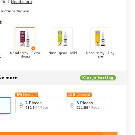
 first.
Read more
.
ructions for use
t
 -
Nasal spray - Extra
Nasal spray - Mild
Nasal spray - Hay
y
strong
fever
ave more
Kies je korting
5%
Discount
10%
Discount
2 Pieces
3 Pieces
€12,54
/ Piece
€11,88
/ Piece