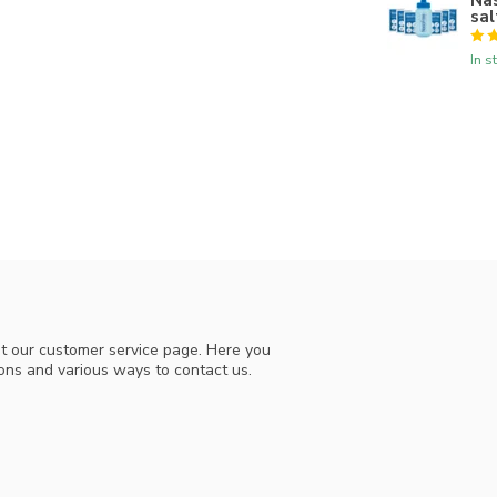
sal
ad een extra hoge concentratie natuurlijke
In s
kan aanvoelen. Dat pittige gevoel hoort bij de
t deze variant gebruikt wanneer iemand al
en op Capsinol Mild of Capsinol origineel, die
uurlijke manier.
oopneus,, daar doet het niet zo veel voor.
t our customer service page. Here you
ions and various ways to contact us.