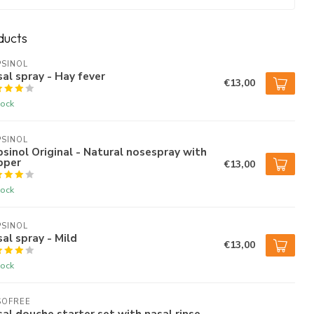
ducts
SINOL
al spray - Hay fever
€13,00
tock
SINOL
sinol Original - Natural nosespray with
pper
€13,00
tock
SINOL
al spray - Mild
€13,00
tock
SOFREE
al douche starter set with nasal rinse