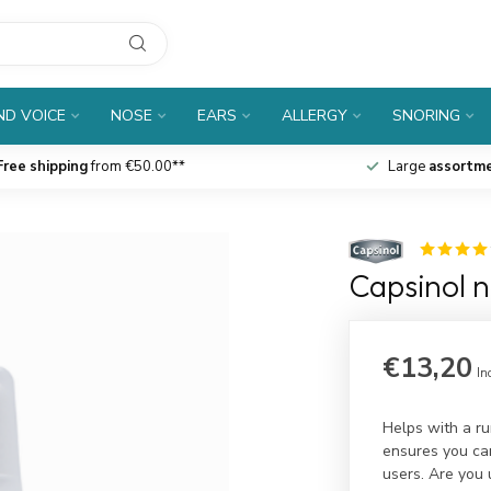
D VOICE
NOSE
EARS
ALLERGY
SNORING
Free shipping
from €50.00**
Large
assortm
Capsinol n
€13,20
In
Helps with a ru
ensures you can
users. Are you 