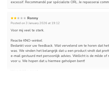
excessif. Recommandé par spécialiste ORL. Je repasserai com
Ronny
Posted on 3 January 2026 at 19:12
Voor mij veel te sterk.
Reactie KNO-winkel:
Bedankt voor uw feedback. Wat vervelend om te horen dat het p
was. We vinden het belangrijk dat u een product vindt dat pre
e-mail gestuurd met persoonlijk advies. Wellicht is de milde of 
voor u. We hopen dat u hiermee geholpen bent!
Vriendelijke groet,
KNO-winkel
Marijke Postma
Posted on 27 October 2025 at 21:17
Hij is erg sterk! Te sterk!