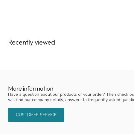
Reactie KNO-winkel:
Bedankt voor je feedback! Capsinol Extra Strong bevat inderda
capsaïcine (peperextract), wat voor sommigen als erg krachtig 
werking, maar mag natuurlijk niet té heftig zijn. Meestal word
ervaring heeft met het gebruik van Capsinol.
Recently viewed
Als je dat als onprettig ervaart, kun je wellicht beter overstapp
zijn milder voor het neusslijmvlies, maar werken op dezelfde nat
Peter Copal
Posted on 13 May 2025 at 16:10
Het is een sterk product maar waar ik het voor nodig heb,,een l
More information
Have a question about our products or your order? Then check ou
will find our company details, answers to frequently asked quest
CUSTOMER SERVICE