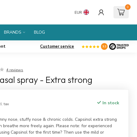
0
EUR
BRANDS
BLOG
ent
Customer service
9.3
4 reviews
asal spray - Extra strong
In stock
cl. tax
nny nose, stuffy nose & chronic colds. Capsinol extra strong
 breathe more freely again. Please note: for experienced
using Capsinol for the first time? Then use the mild or