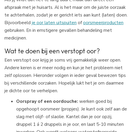
afspraak met je huisarts. Al is het maar om de juiste oorzaak
te achterhalen, zodat je er gericht iets aan kunt (laten) doen.
Bijvoorbeeld
je oor laten uitspuiten
of
oorsmeerproducten
gebruiken. En in ernstigere gevallen behandeling met
medicijnen.
Wat te doen bij een verstopt oor?
Een verstopt oor krijg je soms vrij gemakkelijk weer open.
Andere keren is er meer nodig en kun je het probleem niet
zelf oplossen. Hieronder volgen in ieder geval bewezen tips
bij verschillende oorzaken. Hopelijk lukt het je om daarmee
je dichte oor te verhelpen.
Oorspray of een oordouche:
werken goed bij
opgehoopt oorsmeer (propjes). Je kunt ook zelf aan de
slag met olijf- of slaolie. Kantel dan je oor opzij,
druppel 1 á 2 druppels in je oor, en laat 5-10 minuten
inwerken. Ook wordt weleens waterstofperoxide