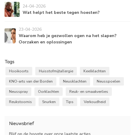
24-04-2026
Wat helpt het beste tegen hoesten?
23-04-2026
Waarom heb je gezwollen ogen na het slapen?
Oorzaken en oplossingen
Tags
Hooikoorts
Huisstofmijtallergie
Keelklachten
KNO-arts van der Borden
Neusklachten
Neusspoelen
Neusspray
Oorklachten
Reuk- en smaakverlies
Reukstoornis
Snurken
Tips
Verkoudheid
Nieuwsbrief
Blijf op de hoogte over onze laatste acties