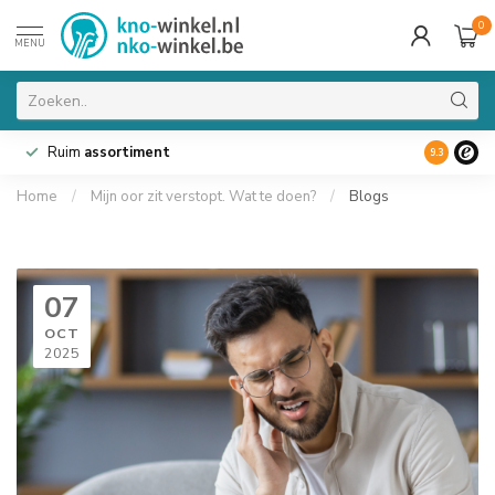
0
MENU
Ruim
assortiment
9.3
Home
/
Mijn oor zit verstopt. Wat te doen?
/
Blogs
07
OCT
2025