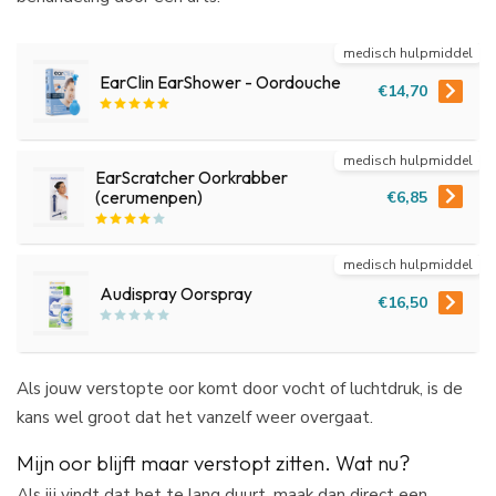
medisch hulpmiddel
EarClin EarShower - Oordouche
€14,70
medisch hulpmiddel
EarScratcher Oorkrabber
€6,85
(cerumenpen)
medisch hulpmiddel
Audispray Oorspray
€16,50
Als jouw verstopte oor komt door vocht of luchtdruk, is de
kans wel groot dat het vanzelf weer overgaat.
Mijn oor blijft maar verstopt zitten. Wat nu?
Als jij vindt dat het te lang duurt, maak dan direct een